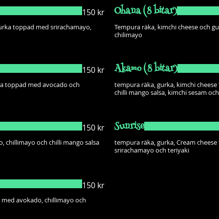
Ohana (8 bitar)
150 kr
 gurka toppad med srirachamayo,
Tempura räka, kimchi cheese och gu
chilimayo
Akamo (8 bitar)
150 kr
rka toppad med avocado och
tempura räka, gurka, kimchi cheese t
chilli mango salsa, kimchi sesam och
Sunrise
150 kr
, chillimayo och chilli mango salsa
tempura räka, gurka, Cream cheese 
srirachamayo och teriyaki
150 kr
d med avokado, chillimayo och