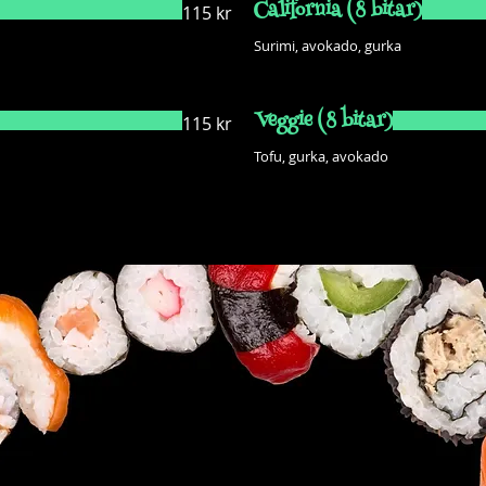
California (8 bitar)
115 kr
Surimi, avokado, gurka
Veggie (8 bitar)
115 kr
Tofu, gurka, avokado