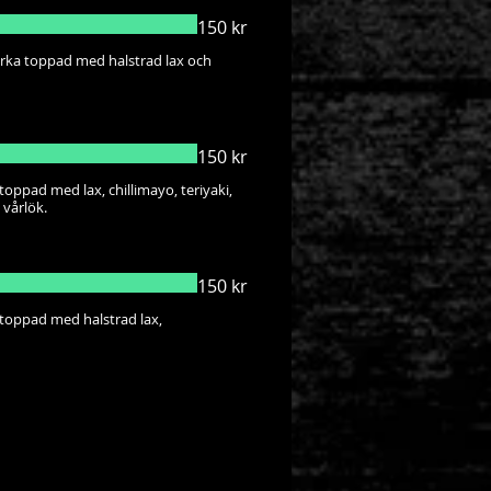
150 kr
rka toppad med halstrad lax och
150 kr
oppad med lax, chillimayo, teriyaki,
 vårlök.
150 kr
toppad med halstrad lax,