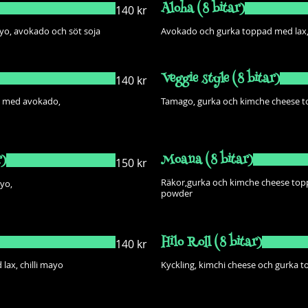
Aloha (8 bitar)
140 kr
yo, avokado och söt soja
Avokado och gurka toppad med lax,
Veggie style (8 bitar)
140 kr
d med avokado,
Tamago, gurka och kimche cheese t
Moana (8 bitar)
r)
150 kr
Räkor,gurka och kimche cheese top
ayo,
Hilo Roll (8 bitar)
140 kr
lax, chilli mayo
Kyckling, kimchi cheese och gurka 