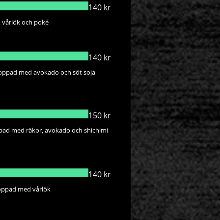
140 kr
 vårlök och poké
140 kr
oppad med avokado och söt soja
150 kr
pad med räkor, avokado och shichimi
140 kr
toppad med vårlök