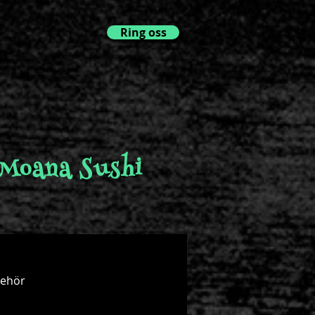
Ring oss
Moana Sushi
behör