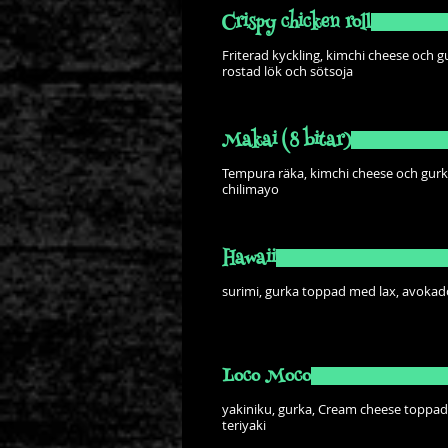
Crispy chicken roll
Friterad kyckling, kimchi cheese och
rostad lök och sötsoja
Makai (8 bitar)
Tempura räka, kimchi cheese och gu
chilimayo
Hawaii
surimi, gurka toppad med lax, avokado
Loco Moco
yakiniku, gurka, Cream cheese toppa
teriyaki