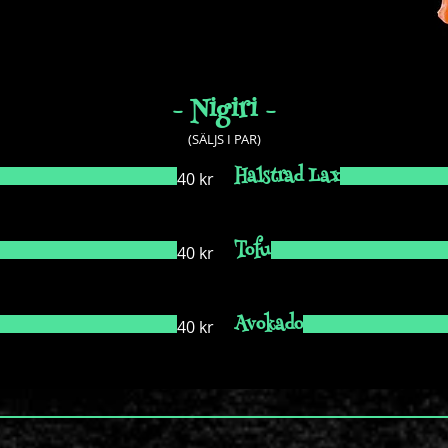
- Nigiri -
(SÄLJS I PAR)
Halstrad Lax
40 kr
Tofu
40 kr
Avokado
40 kr